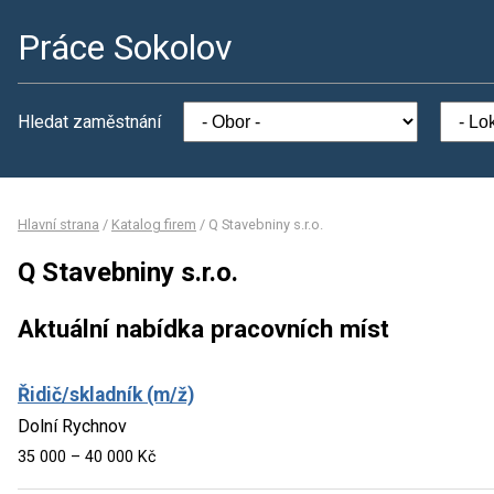
Práce Sokolov
Hledat zaměstnání
Hlavní strana
/
Katalog firem
/
Q Stavebniny s.r.o.
Q Stavebniny s.r.o.
Aktuální nabídka pracovních míst
Řidič/skladník (m/ž)
Dolní Rychnov
35 000 – 40 000 Kč