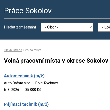
Práce Sokolov
Hledat zaměstnání
Hlavní strana
/
Volná místa
Volná pracovní místa v okrese Sokolov
Automechanik (m/ž)
Auto Drásta s.r.o. – Dolní Rychnov
6. 8. 2026
·
35 000 Kč
Přijímací technik (m/ž)