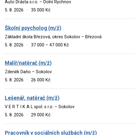
Auto Drásta s.r.o. – Dolní Rychnov
5. 8. 2026
·
35 000 Kč
Školní psycholog (m/ž)
Základní škola Březová, okres Sokolov – Březová
5. 8. 2026
·
37 000 – 47 000 Kč
Malíř/natěrač (m/ž)
Zdeněk Daňo – Sokolov
5. 8. 2026
·
26 000 Kč
Lešenář, natěrač (m/ž)
V E R T I K A L spol. s r.o. – Sokolov
5. 8. 2026
·
29 000 Kč
Pracovník v sociálních službách (m/ž)