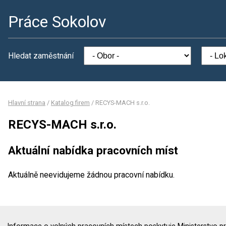
Práce Sokolov
Hledat zaměstnání
Hlavní strana
/
Katalog firem
/
RECYS-MACH s.r.o.
RECYS-MACH s.r.o.
Aktuální nabídka pracovních míst
Aktuálně neevidujeme žádnou pracovní nabídku.