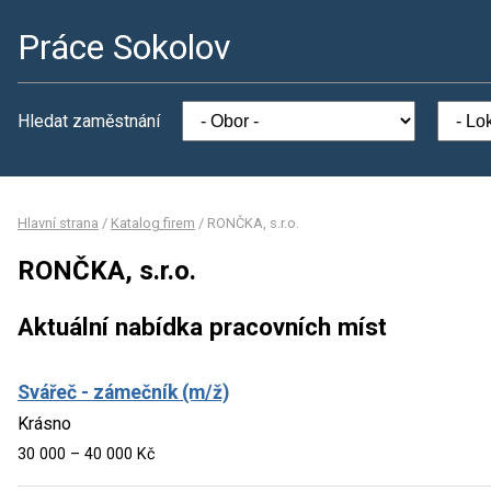
Práce Sokolov
Hledat zaměstnání
Hlavní strana
/
Katalog firem
/
RONČKA, s.r.o.
RONČKA, s.r.o.
Aktuální nabídka pracovních míst
Svářeč - zámečník (m/ž)
Krásno
30 000 – 40 000 Kč