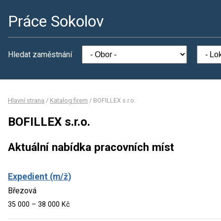
Práce Sokolov
Hledat zaměstnání
Hlavní strana
/
Katalog firem
/
BOFILLEX s.r.o.
BOFILLEX s.r.o.
Aktuální nabídka pracovních míst
Expedient (m/ž)
Březová
35 000 – 38 000 Kč