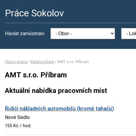
Práce Sokolov
Hledat zaměstnání
Hlavní strana
/
Katalog firem
/
AMT s.r.o. Příbram
AMT s.r.o. Příbram
Aktuální nabídka pracovních míst
Řidiči nákladních automobilů (kromě tahačů)
Nové Sedlo
155 Kč / hod.