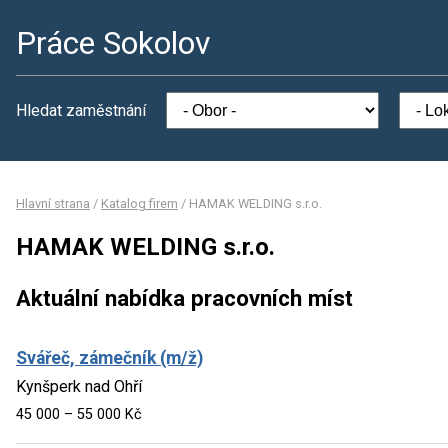
Práce Sokolov
Hledat zaměstnání
Hlavní strana
/
Katalog firem
/
HAMAK WELDING s.r.o.
HAMAK WELDING s.r.o.
Aktuální nabídka pracovních míst
Svářeč, zámečník (m/ž)
Kynšperk nad Ohří
45 000 – 55 000 Kč