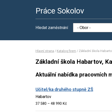
Práce Sokolov
Hledat zaměstnání
Hlavní strana
/
Katalog firem
/
Základní škola Habarto
Základní škola Habartov, K
Aktuální nabídka pracovních m
Učitel/ka druhého stupně ZŠ
Habartov
37 580 – 48 990 Kč