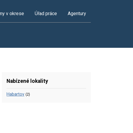
my v okrese
Úřad práce
Agentury
Nabízené lokality
Habartov
(2)