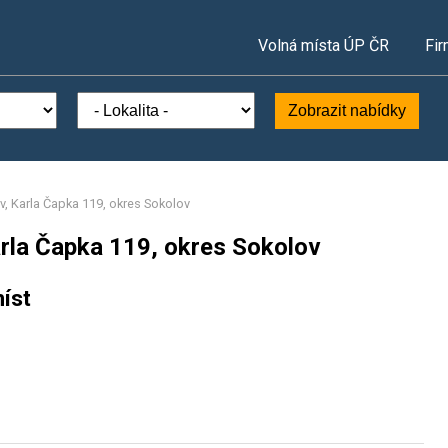
Volná místa ÚP ČR
Fir
Zobrazit nabídky
v, Karla Čapka 119, okres Sokolov
arla Čapka 119, okres Sokolov
íst