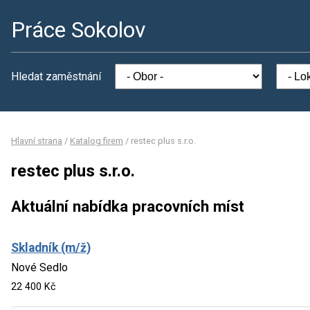
Práce Sokolov
Hledat zaměstnání
Hlavní strana
/
Katalog firem
/
restec plus s.r.o.
restec plus s.r.o.
Aktuální nabídka pracovních míst
Skladník (m/ž)
Nové Sedlo
22 400 Kč