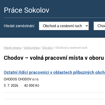
Práce Sokolov
Hledat zaměstnání
Hlavní strana
/
Volná místa
/
Chodov
/
Obchod a cestovní ruch
Chodov – volná pracovní místa v oboru
Ostatní řídící pracovníci v oblastech příbuzných obc
CHODOS CHODOV s.r.o.
3. 7. 2026
·
42 000 Kč