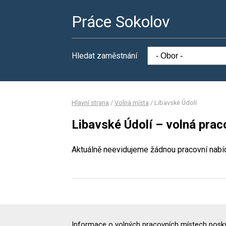
Práce Sokolov
Hledat zaměstnání
Hlavní strana
/
Volná místa
/
Libavské Údolí
Libavské Údolí – volná prac
Aktuálně neevidujeme žádnou pracovní nabí
Informace o volných pracovních místech poskyt