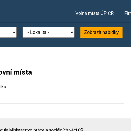
Volná místa ÚP ČR
Fir
Zobrazit nabídky
ovní místa
dku.
uje Ministerstvo práce a sociálních věcí ČR.