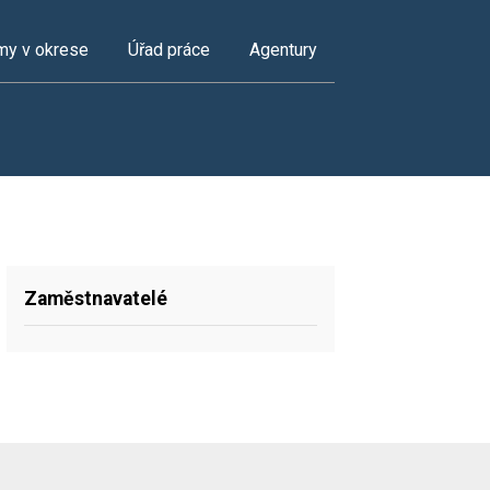
my v okrese
Úřad práce
Agentury
Zaměstnavatelé