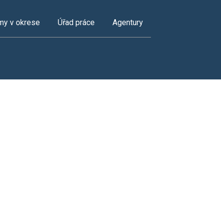
my v okrese
Úřad práce
Agentury