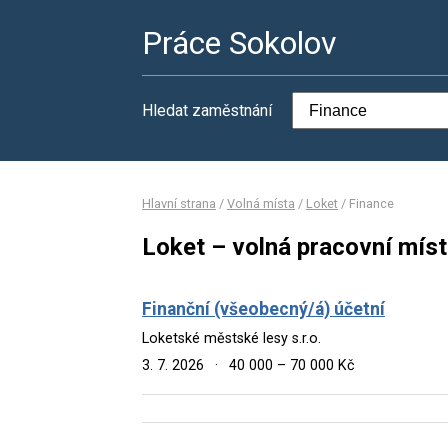
Práce Sokolov
Hledat zaměstnání
Hlavní strana
/
Volná místa
/
Loket
/
Finance
Loket – volná pracovní míst
Finanční (všeobecný/á) účetní
Loketské městské lesy s.r.o.
3. 7. 2026
·
40 000 – 70 000 Kč