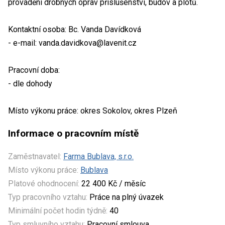
provádění drobných oprav příslušenství, budov a plotů.
Kontaktní osoba: Bc. Vanda Davídková
- e-mail: vanda.davidkova@lavenit.cz
Pracovní doba:
- dle dohody
Místo výkonu práce: okres Sokolov, okres Plzeň
Informace o pracovním místě
Zaměstnavatel:
Farma Bublava, s.r.o.
Místo výkonu práce:
Bublava
Platové ohodnocení:
22 400 Kč / měsíc
Typ pracovního vztahu:
Práce na plný úvazek
Minimální počet hodin týdně:
40
Typ smluvního vztahu:
Pracovní smlouva