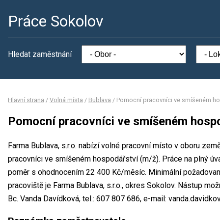
Práce Sokolov
Hledat zaměstnání
Hlavní strana
/
Volná místa
/
Bublava
/
Pomocní pracovníci ve smíšeném ho
Pomocní pracovníci ve smíšeném hospo
Farma Bublava, s.r.o. nabízí volné pracovní místo v oboru země
pracovníci ve smíšeném hospodářství (m/ž). Práce na plný ú
poměr s ohodnocením 22 400 Kč/měsíc. Minimální požadované
pracoviště je Farma Bublava, s.r.o., okres Sokolov. Nástup mo
Bc. Vanda Davídková, tel.: 607 807 686, e-mail: vanda.davidko