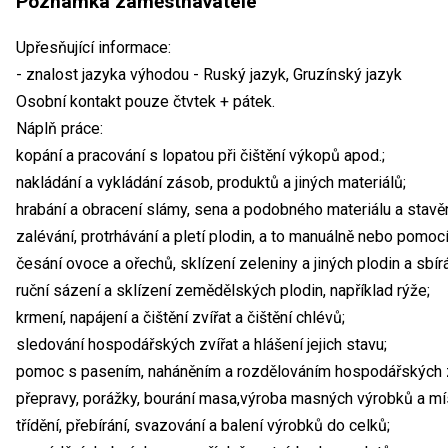
Poznámka zaměstnavatele
Upřesňující informace:
- znalost jazyka výhodou - Ruský jazyk, Gruzínský jazyk
Osobní kontakt pouze čtvtek + pátek.
Náplň práce:
kopání a pracování s lopatou při čištění výkopů apod.;
nakládání a vykládání zásob, produktů a jiných materiálů;
hrabání a obracení slámy, sena a podobného materiálu a stavě
zalévání, protrhávání a pletí plodin, a to manuálně nebo pomocí
česání ovoce a ořechů, sklízení zeleniny a jiných plodin a sbírá
ruční sázení a sklízení zemědělských plodin, například rýže;
krmení, napájení a čištění zvířat a čištění chlévů;
sledování hospodářských zvířat a hlášení jejich stavu;
pomoc s pasením, naháněním a rozdělováním hospodářských zví
přepravy, porážky, bourání masa,výroba masných výrobků a mí
třídění, přebírání, svazování a balení výrobků do celků;