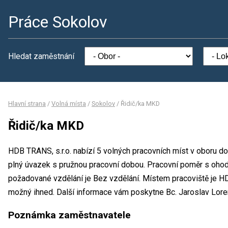
Práce Sokolov
Hledat zaměstnání
Hlavní strana
/
Volná místa
/
Sokolov
/
Řidič/ka MKD
Řidič/ka MKD
HDB TRANS, s.r.o. nabízí 5 volných pracovních míst v oboru d
plný úvazek s pružnou pracovní dobou. Pracovní poměr s oho
požadované vzdělání je Bez vzdělání. Místem pracoviště je HD
možný ihned. Další informace vám poskytne Bc. Jaroslav Loren
Poznámka zaměstnavatele