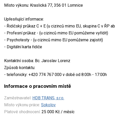
Místo výkonu: Kraslická 77, 356 01 Lomnice
Upřesňující informace:
- Řidičský průkaz C + E (u cizinců mimo EU, skupina C v ŘP 
- Profesní průkaz - (u cizinců mimo EU pomůžeme vyřídit)
- Psychotesty - (u cizinců mimo EU pomůžeme zajistit)
- Digitální karta řidiče
Kontaktní osoba: Bc. Jaroslav Lorenz
Způsob kontaktu:
- telefonicky: +420 774 767 000 v době od 8:00h - 17:00h
Informace o pracovním místě
Zaměstnavatel:
HDB TRANS, s.r.o.
Místo výkonu práce:
Sokolov
Platové ohodnocení:
25 000 Kč / měsíc